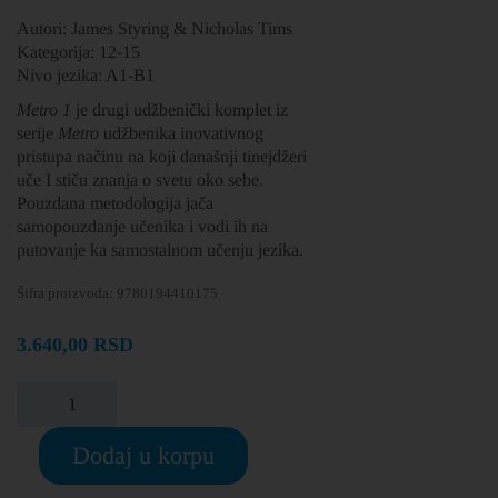
Autori: James Styring & Nicholas Tims
Kategorija: 12-15
Nivo jezika: A1-B1
Metro 1
je drugi udžbenički komplet iz
serije
Metro
udžbenika inovativnog
pristupa načinu na koji današnji tinejdžeri
uče I stiču znanja o svetu oko sebe.
Pouzdana metodologija jača
samopouzdanje učenika i vodi ih na
putovanje ka samostalnom učenju jezika.
Šifra proizvoda:
9780194410175
3.640,00
RSD
Dodaj u korpu