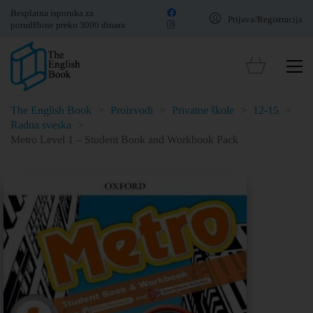
Besplatna isporuka za
Prijava/Registracija
porudžbine preko 3000 dinara
The English Book
>
Proizvodi
>
Privatne škole
>
12-15
>
Radna sveska
>
Metro Level 1 – Student Book and Workbook Pack