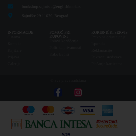
bookshop.sajmiste@englishbook.rs
Sajmište 29 11070, Beograd
INFORMACIJE
POMOĆ PRI
KORISNIČKI SERVIS
KUPOVINI
O nama
Pravo na odustajanje
Uslovi korišćenja
Kontakt
Isporuka
Politika privatnosti
Knjižare
Reklamacije
Kako kupiti
Prijava
Povraćaj sredstava
Galerija
Plaćanje karticama
© Sva prava zadržana