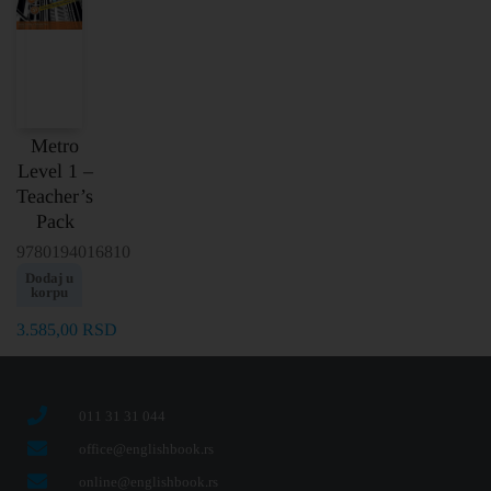
Metro
Level 1 –
Teacher’s
Pack
9780194016810
Dodaj u
korpu
3.585,00
RSD
011 31 31 044
office@englishbook.rs
online@englishbook.rs