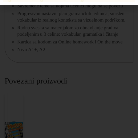
Savremene teme sa kojima učenici mogu da se povežu
Progresivan nastavni plan gramatičkih jedinica, smislen
vokabular iz realnog konteksta sa vizuelnom podrškom.
Radna sveska sa materijalom za obnavljanje gradiva
podeljenim u 3 celine: vokabular, gramatika i čitanje
Kartica sa kodom za Online homework i On the move
Nivo A1+, A2
Povezani proizvodi