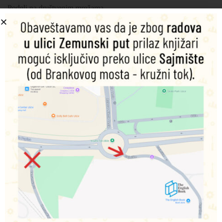
Podeli na društvenim mrežama
Opis
Dodatne informacije
Uzbudljiv kurs za tinejdžere, kombinje pouzdanu
metodologiju i zabavne, nove tehnologije. Svaka lekcija
ima integrisan video sadržaj u kome nas tipični američki
tinejdžeri uvode u gradivo. Glavni likovi se pojavljuju u
prepoznatljivom okruženju sa kojim svaki tinejdžer može
da se identifikuje. Udžbenik je koncipiran tako da pobudi
interesovanje ove uzrasne grupe i uzima u obzir način na
koji tinejdžeri danas komuniciraju i uče o svetu oko sebe,
od gledanja YouTube video snimaka preko video poziva do
slanja instant poruka drugarima.
Udžbenik i radna sveska
8 lekcija
Integrisan video u svakoj lekciji