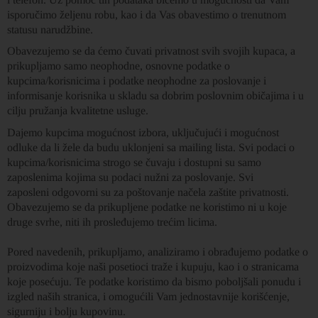
isporučimo željenu robu, kao i da Vas obavestimo o trenutnom
statusu narudžbine.
Obavezujemo se da ćemo čuvati privatnost svih svojih kupaca, a
prikupljamo samo neophodne, osnovne podatke o
kupcima/korisnicima i podatke neophodne za poslovanje i
informisanje korisnika u skladu sa dobrim poslovnim običajima i u
cilju pružanja kvalitetne usluge.
Dajemo kupcima mogućnost izbora, uključujući i mogućnost
odluke da li žele da budu uklonjeni sa mailing lista. Svi podaci o
kupcima/korisnicima strogo se čuvaju i dostupni su samo
zaposlenima kojima su podaci nužni za poslovanje. Svi
zaposleni odgovorni su za poštovanje načela zaštite privatnosti.
Obavezujemo se da prikupljene podatke ne koristimo ni u koje
druge svrhe, niti ih prosleđujemo trećim licima.
Pored navedenih, prikupljamo, analiziramo i obrađujemo podatke o
proizvodima koje naši posetioci traže i kupuju, kao i o stranicama
koje posećuju. Te podatke koristimo da bismo poboljšali ponudu i
izgled naših stranica, i omogućili Vam jednostavnije korišćenje,
sigurniju i bolju kupovinu.