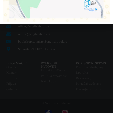
011 31 31 044
office@englishbook.rs
online@englishbook.rs
bookshop.sajmiste@englishbook.rs
Sajmište 29 11070, Beograd
INFORMACIJE
POMOĆ PRI
KORISNIČKI SERVIS
KUPOVINI
O nama
Pravo na odustajanje
Uslovi korišćenja
Kontakt
Isporuka
Politika privatnosti
Knjižare
Reklamacije
Kako kupiti
Prijava
Povraćaj sredstava
Galerija
Plaćanje karticama
© Sva prava zadržana