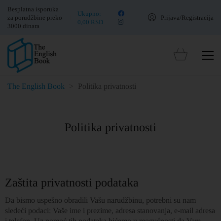
Besplatna isporuka
Ukupno:
za porudžbine preko
Prijava/Registracija
0,00
RSD
3000 dinara
The English Book
>
Politika privatnosti
Politika privatnosti
Zaštita privatnosti podataka
Da bismo uspešno obradili Vašu narudžbinu, potrebni su nam
sledeći podaci: Vaše ime i prezime, adresa stanovanja, e-mail adresa
i telefon. Uz pomoć tih podataka bićemo u mogućnosti da Vam