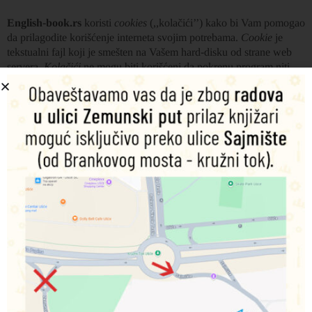
English-book.rs
koristi
cookies
(,,kolačići’’) kako bi Vam pomogao
da prilagodite korišćenje interneta svojim potrebama.
Cookie
je
tekstualni fajl koji je smešten na Vašem hard-disku od strane web
servera.
Kolačići
ne mogu biti korišćeni da pokrenu program niti
unose virus u Vaš računar.
Kolačići
su jedinstveno dodeljeni Vama,
i jedino mogu biti pročitani od strane web servera u domenu koji
Vam ih je poslao.
Jedna od osnovnih svrha
kolačića
je obezbeđivanje pogodnosti koje
će Vam uštedeti vreme. Korišćenjem sajta
www.english-book.rs
prihvatate korišćenje funkcije
cookies/kolačići
koji se postavljaju
na Vaš računar i predstavljaju tekstualne datoteke koje pamte Vašu
posetu u narednih 16 meseci.
Prikupljanje ovih informacija omogućava nam prikaz reklamnih
oglasa širom interneta putem
Google Remarketing
sistema
oglašavanja.
Kolačiće
u svakom trenutku možete ukloniti iz svog
računara.
Više informacija o upravljanju
kolačićima
potražite na likovima:
https://support.google.com/chrome/answer/95647?hl=sr
i
https://policies.google.com/technologies/cookies?hl=sr
.