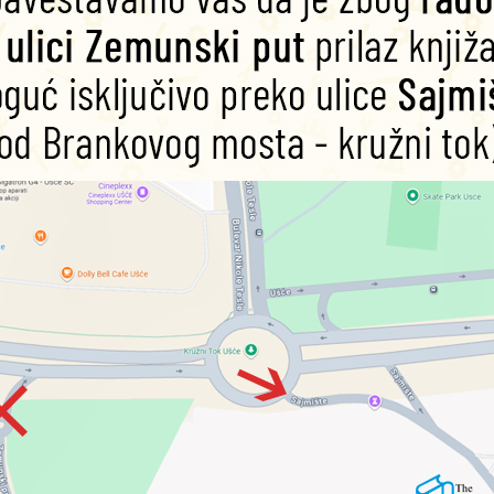
xar
Disney Minnie
Disney Froze
: To
Mouse: Daisy’s
Starry Nig
 and
Bright Idea
97815037006
d
Dodaj u korpu
9781450874403
Dodaj u korpu
108
1.870,00
RS
pu
1.870,00
RSD
SD