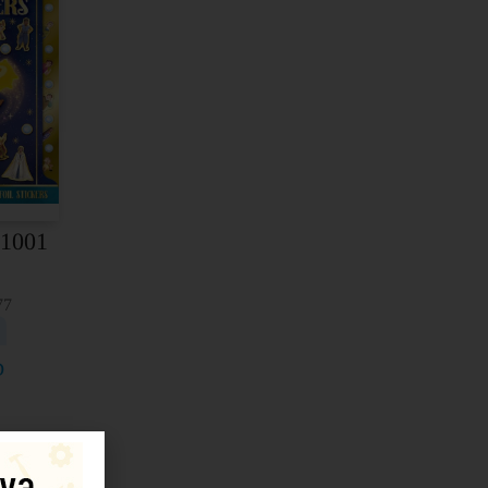
Disney/Lego
Interaktivne knjige
Superheroji
Zabavni kompleti
Gift
Knjige na engleskom
Specijalna ponuda
 1001
Cena
77
Pretraga
D