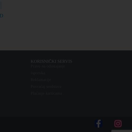
D
KORISNIČKI SERVIS
Pravo na odustajanje
Isporuka
Reklamacije
Povraćaj sredstava
Plaćanje karticama