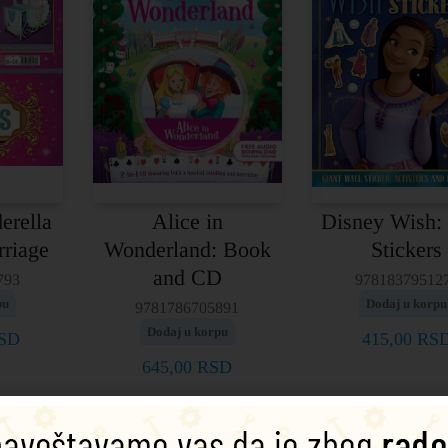
erella
Alice in
Disney Wish:
rriage
Wonderland: Book
Stickers
and CD
793
97818379512
pu
Dodaj u korpu
9781786705891
Dodaj u korpu
SD
415,00
RS
645,00
RSD