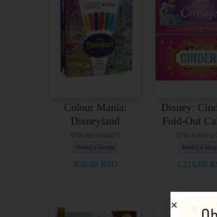
Colour Mania:
Disney: Cind
Disneyland
Fold-Out Ca
9781803684673
9781839031
Dodaj u korpu
Dodaj u kor
850,00
RSD
1.215,00
R