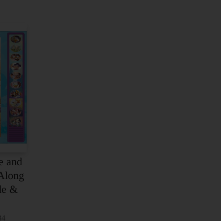
e and
Along
de &
e
34