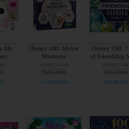
by My
Disney 100: Movie
Disney 100: 7
urs
Moments
of Friendship S
883
9781837713103
97818377130
pu
Dodaj u korpu
Dodaj u korpu
SD
1.120,00
RSD
805,00
RS