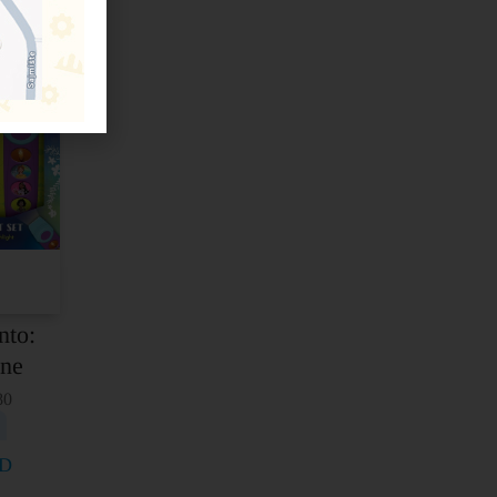
nto:
ine
80
D