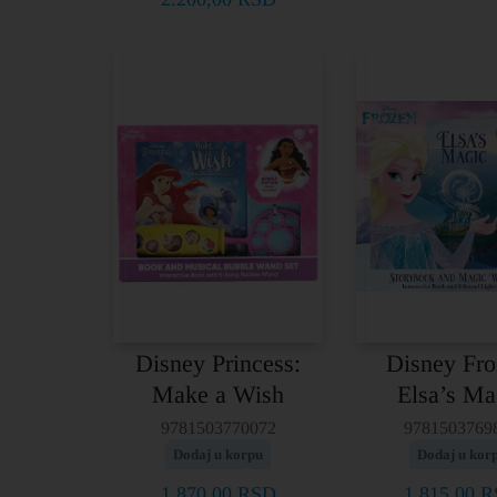
Disney Princess:
Disney Fro
Make a Wish
Elsa’s Ma
9781503770072
9781503769
Dodaj u korpu
Dodaj u kor
1.870,00
RSD
1.815,00
R