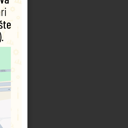
n: A
ht
28
D