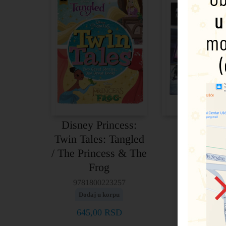
Disney Princess:
Disney Pi
Twin Tales: Tangled
Lightyear
/ The Princess & The
Infinity…
Frog
Beyon
9781800223257
9781503765
Dodaj u korpu
Dodaj u kor
645,00
RSD
975,00
R