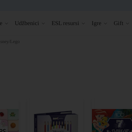
e
Udžbenici
ESL resursi
Igre
Gift
sney/Lego