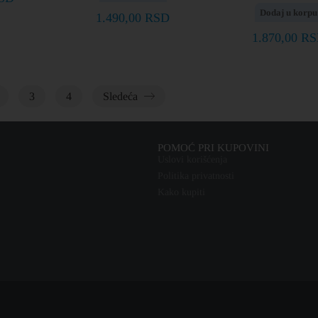
Dodaj u korpu
1.490,00
RSD
1.870,00
RS
3
4
Sledeća
POMOĆ PRI KUPOVINI
Uslovi korišćenja
Politika privatnosti
Kako kupiti