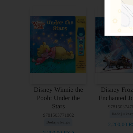
Disney Winnie the
Disney Froz
Pooh: Under the
Enchanted J
Stars
9781503747
Dodaj u kor
9781503771802
Dodaj u korpu
2.200,00
R
2.200,00
RSD