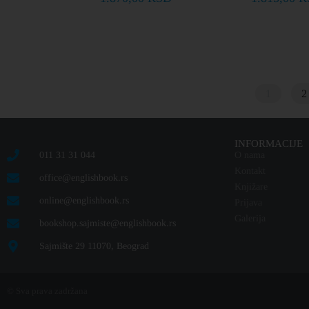
1
2
INFORMACIJE
011 31 31 044
O nama
Kontakt
office@englishbook.rs
Knjižare
online@englishbook.rs
Prijava
Galerija
bookshop.sajmiste@englishbook.rs
Sajmište 29 11070, Beograd
© Sva prava zadržana