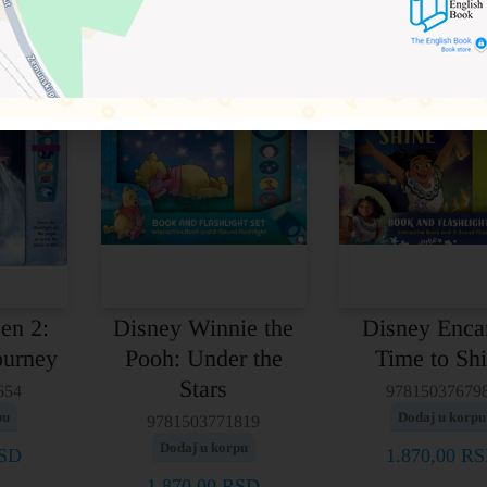
en 2:
Disney Winnie the
Disney Enca
ourney
Pooh: Under the
Time to Sh
Stars
654
97815037679
pu
Dodaj u korpu
9781503771819
Dodaj u korpu
SD
1.870,00
RS
1.870,00
RSD