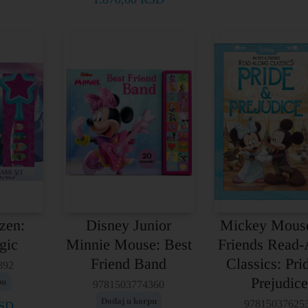
zen:
Disney Junior
Mickey Mous
gic
Minnie Mouse: Best
Friends Read-
Friend Band
Classics: Pri
892
Prejudic
pu
9781503774360
Dodaj u korpu
97815037625
SD