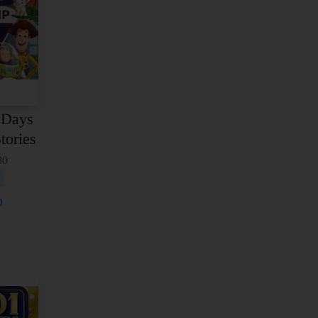
Resetuj filtere
Kategorija proizvoda
Osnovna škola
Srednja škola
Privatne škole
 Days
Games
tories
Dodatni materijali
80
Dečji kutak
Curious kids
D
Dečji klasici
Dečja književnost
Zabavne aktivnosti
Slikovnice
Učenje engleskog