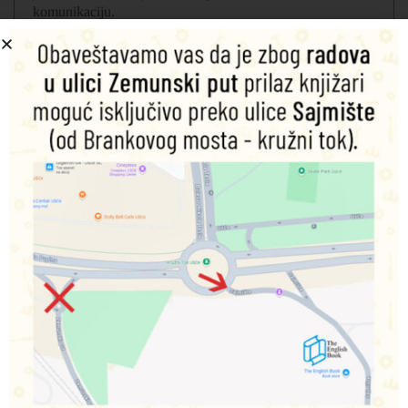
komunikaciju.
‘Let’s Talk About…’
lekcije namenjene su za postizanje
komunikacijskih kompetencija sa ciljem razvijanja
samopouzdanja učenika
Veoma sadržajan i raznovrstan paket za vežbanje i
utvrđivanje priprema učenike za uspešnu komunikaciju
ali i uspeh na ispitima.
Global skills aktivnosti razvijaju kritičko mišljenje
neophodno za sacremeni svet.
Posebno osmišljeni testovi, mape uma, i radni listovi sa
vežbanjima za učenike sa disleksijom.
Video sadržaji raznovrsnih tema i struktura, realnih
situacija.
Let’s talk about…
upotrebni jezik,
Culture
nudi širi kulturološki sadržaj, a
Vlog
i
Video
Link
prezentuju tinejdžerske situacije.
KOMPONENTE:
Udžbenik sa radnom sveskom i kodom za Online Practice
(8 nastavnih tema, izdvojena četiri poglavlja za utvrđivanje)