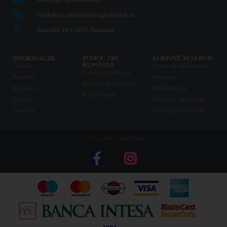
bookshop.sajmiste@englishbook.rs
Sajmište 29 11070, Beograd
INFORMACIJE
POMOĆ PRI
KORISNIČKI SERVIS
KUPOVINI
O nama
Pravo na odustajanje
Uslovi korišćenja
Kontakt
Isporuka
Politika privatnosti
Knjižare
Reklamacije
Kako kupiti
Prijava
Povraćaj sredstava
Galerija
Plaćanje karticama
© Sva prava zadržana