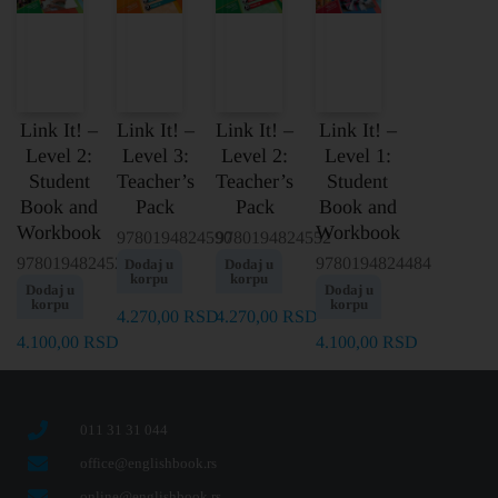
Link It! –
Link It! –
Link It! –
Link It! –
Level 2:
Level 3:
Level 2:
Level 1:
Student
Teacher’s
Teacher’s
Student
Book and
Pack
Pack
Book and
Workbook
Workbook
9780194824590
9780194824552
9780194824521
9780194824484
Dodaj u
Dodaj u
korpu
korpu
Dodaj u
Dodaj u
korpu
korpu
4.270,00
RSD
4.270,00
RSD
4.100,00
RSD
4.100,00
RSD
011 31 31 044
office@englishbook.rs
online@englishbook.rs