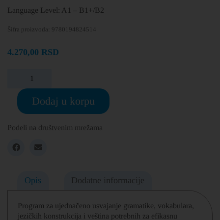
Language Level: A1 – B1+/B2
Šifra proizvoda:
9780194824514
4.270,00
RSD
Dodaj u korpu
Podeli na društvenim mrežama
Opis
Dodatne informacije
Program za ujednačeno usvajanje gramatike, vokabulara,
jezičkih konstrukcija i veština potrebnih za efikasnu