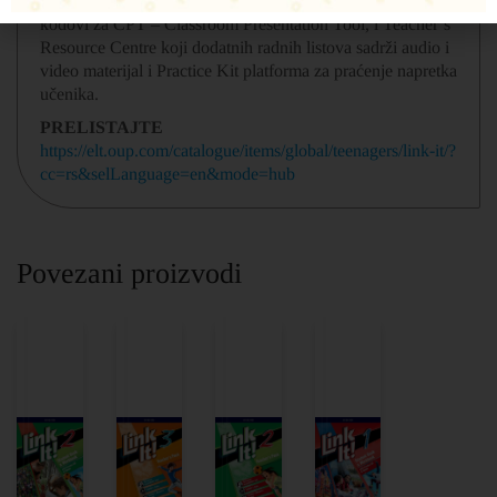
Teacher’s Pack: smernice za nastavu, rešenja zadataka,
kodovi za CPT – Classroom Presentation Tool, i Teacher’s
Resource Centre koji dodatnih radnih listova sadrži audio i
video materijal i Practice Kit platforma za praćenje napretka
učenika.
PRELISTAJTE
https://elt.oup.com/catalogue/items/global/teenagers/link-it/?
cc=rs&selLanguage=en&mode=hub
Povezani proizvodi