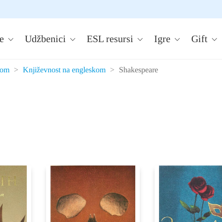
e
Udžbenici
ESL resursi
Igre
Gift
kom
>
Književnost na engleskom
>
Shakespeare