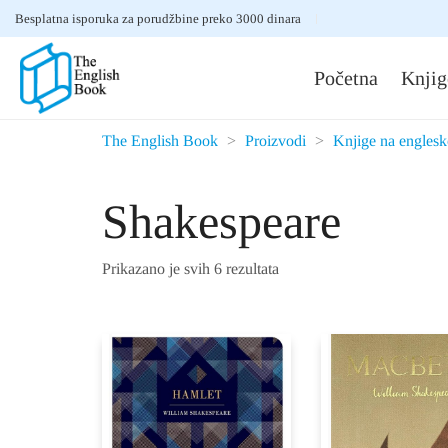
Besplatna isporuka za porudžbine preko 3000 dinara
Početna
Knjig
The English Book
>
Proizvodi
>
Knjige na engles
Shakespeare
Prikazano je svih 6 rezultata