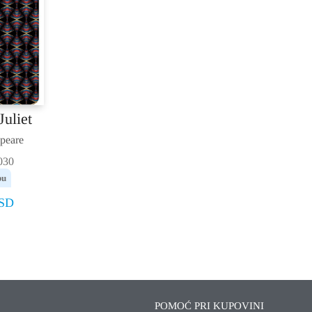
uliet
peare
030
pu
SD
POMOĆ PRI KUPOVINI