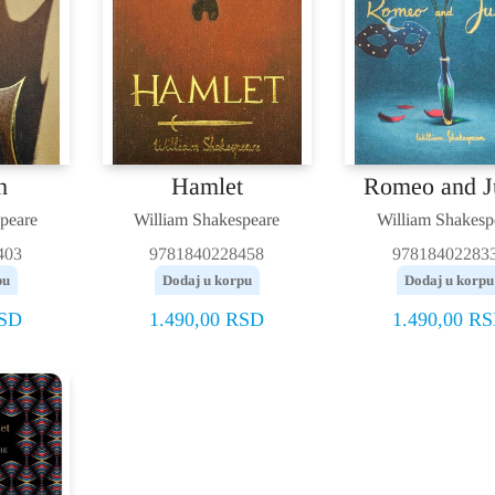
h
Hamlet
Romeo and Ju
peare
William Shakespeare
William Shakesp
403
9781840228458
97818402283
pu
Dodaj u korpu
Dodaj u korpu
SD
1.490,00
RSD
1.490,00
RS