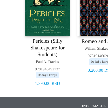
Pericles (Silly
Romeo and J
Shakespeare for
William Shakes
Students)
9781914602
Paul A. Davies
Dodaj u kor
9781948492737
3.200,00
R
Dodaj u korpu
1.390,00
RSD
INFORMACIJE