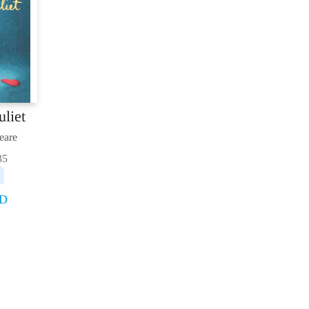
Resetuj filtere
Kategorija proizvoda
Osnovna škola
Srednja škola
Privatne škole
liet
Games
eare
Dodatni materijali
35
Dečji kutak
Gift
D
Knjige na engleskom
Black Library
Manga
Opšta interesovanja
Književnost na engleskom