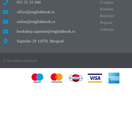
011 31 31 044
O nama
Kontakt
office@englishbook.rs
Knjižare
online@englishbook.rs
Prijava
Galerija
bookshop.sajmiste@englishbook.rs
Sajmište 29 11070, Beograd
© Sva prava zadržana