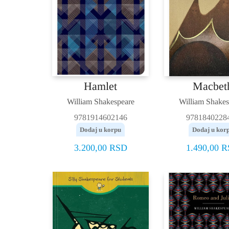
Hamlet
Macbet
William Shakespeare
William Shakes
9781914602146
9781840228
Dodaj u korpu
Dodaj u kor
3.200,00
RSD
1.490,00
R