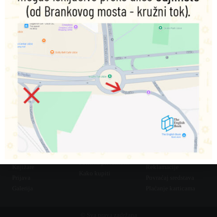
011 31 31 044
office@englishbook.rs
online@englishbook.rs
bookshop.sajmiste@englishbook.rs
Sajmište 29 11070, Beograd
INFORMACIJE
POMOĆ PRI
KORISNIČKI SERVIS
KUPOVINI
O nama
Pravo na odustajanje
Uslovi korišćenja
Kontakt
Isporuka
Politika privatnosti
Knjižare
Reklamacije
Kako kupiti
Prijava
Povraćaj sredstava
Galerija
Plaćanje karticama
© Sva prava zadržana