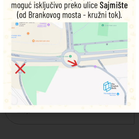
Young Explorers 2
je
četvrta knjiga u nizu iz serije
EXLORERS koja prenosi svakodnevni govorni jezik u
učionicu. Podstiče učenike da kroz upotrebu engleskog
jezika istražuju svet oko sebe.
Pažljivo stuktuirana prezentacija gramatike jača
samopouzdanje učenika; bogat CLIL sadržaj; zabavni
zadaci Explorer Quest podstiču ponavljanje vokabulara;
podrška za Cambridge Young Learners testove; svaki Unit
ima centralnu temu koja se obrađuje na razne načine;
akcenat na Britanskoj kulturi.
Prateća vežbanja za sadržaj udžbenika i to po šest
stranica
Vežbanja za postupno vežbanje čitanja i pisanja
Zadaci za samo-preocenu znanja kroz ‘Learn to learn’
Prateća važbanja za CLIL sadržaje, priče i praznične
lekcije