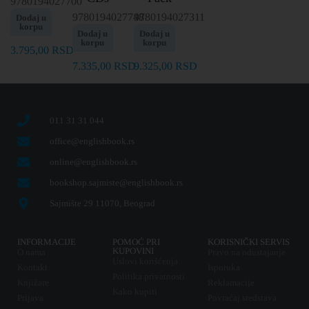
9780194027700
9780194027748
9780194027311
Dodaj u
korpu
Dodaj u
Dodaj u
korpu
korpu
3.795,00
RSD
7.335,00
RSD
9.325,00
RSD
011 31 31 044
office@englishbook.rs
online@englishbook.rs
bookshop.sajmiste@englishbook.rs
Sajmište 29 11070, Beograd
INFORMACIJE
POMOĆ PRI
KORISNIČKI SERVIS
KUPOVINI
O nama
Pravo na odustajanje
Uslovi korišćenja
Kontakt
Isporuka
Politika privatnosti
Knjižare
Reklamacije
Kako kupiti
Prijava
Povraćaj sredstava