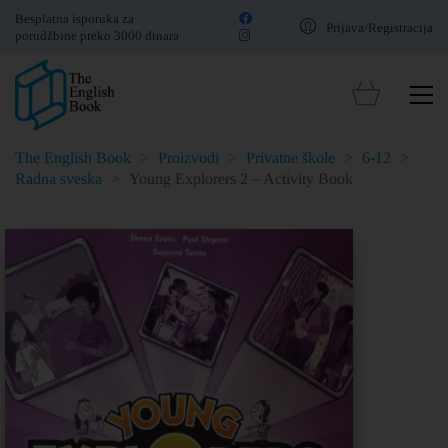
Besplatna isporuka za
Prijava/Registracija
porudžbine preko 3000 dinara
The English Book
>
Proizvodi
>
Privatne škole
>
6-12
>
Radna sveska
>
Young Explorers 2 – Activity Book