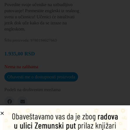
Povedite svoje učenike na uzbudljivo
putovanje! Premestite engleski iz realnog
sveta u učionicu! Učenici će istraživati
jezik dok uče kako da se izraze na
engleskom.
Šifra proizvoda:
9780194027663
1.935,00
RSD
Nema na zalihama
Obavesti me o dostupnosti proizvoda
Podeli na društvenim mrežama
Opis
Dodatne informacije