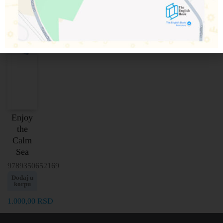
Enjoy
the
Calm
Sea
9789350652169
Dodaj u
korpu
1.000,00
RSD