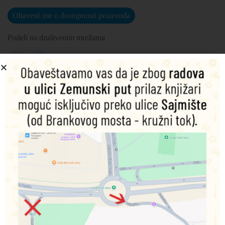
Obavesti me o dostupnosti proizvoda
Podeli na društvenim mrežama
Opis
Dodatne informacije
Different types of dinosaurs with short yet interesting
descriptions are shown in their natural habitat, in the order
in which they first appeared on Earth.
Povezani proizvodi