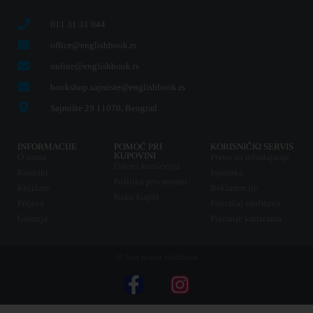
011 31 31 044
office@englishbook.rs
online@englishbook.rs
bookshop.sajmiste@englishbook.rs
Sajmište 29 11070, Beograd
INFORMACIJE
POMOĆ PRI
KORISNIČKI SERVIS
KUPOVINI
O nama
Pravo na odustajanje
Uslovi korišćenja
Kontakt
Isporuka
Politika privatnosti
Knjižare
Reklamacije
Kako kupiti
Prijava
Povraćaj sredstava
Galerija
Plaćanje karticama
© Sva prava zadržana