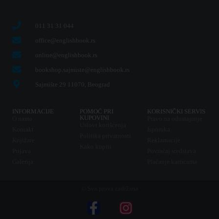
011 31 31 044
office@englishbook.rs
online@englishbook.rs
bookshop.sajmiste@englishbook.rs
Sajmište 29 11070, Beograd
INFORMACIJE
POMOĆ PRI
KORISNIČKI SERVIS
KUPOVINI
O nama
Pravo na odustajanje
Uslovi korišćenja
Kontakt
Isporuka
Politika privatnosti
Knjižare
Reklamacije
Kako kupiti
Prijava
Povraćaj sredstava
Galerija
Plaćanje karticama
© Sva prava zadržana