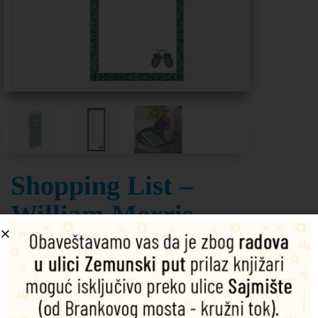
Shopping List –
William Morris
– Jasmine B
Keep track of what you need for the
weekly shop with this handy magnetic
shopping list.