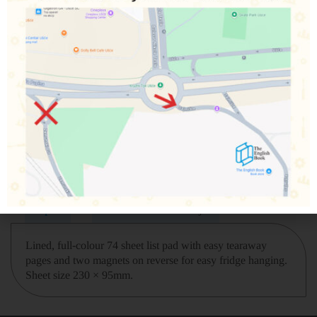
Šifra proizvoda:
9781837880584
650,00
RSD
Nema na zalihama
Obavesti me o dostupnosti proizvoda
Podeli na društvenim mrežama
Opis
Dodatne informacije
Lined, full-colour 74 sheet list pad with easy tearaway
pages and two magnets on reverse for easy fridge hanging.
Sheet size 230 × 95mm.