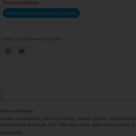
Nema na zalihama
Obavesti me o dostupnosti proizvoda
Podeli na društvenim mrežama
dernim sadržajima
učnik za nastavnike, testovi (za lekcije, usmene provere, završni testo
vno-kreativne aktivnosti, CD, TRP (story cards, flash cards, posteri),
ation tools)