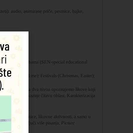
uzeti): audio, animirane priče, pesmice, bajke,
 sa posebnim potrebama (SEN-special educational
, Outdoors and me); Festivals (Christmas, Easter);
pored reke. U prva dva nivoa upoznajemo likove koji
etku knjige prikazuje čitavu oblast. Karakterizacija
.
 razvojem dece .
ja, bojenje, nalepnice, likovne aktivnosti, a samo u
vnik želi da uključi više pisanja,
Picture