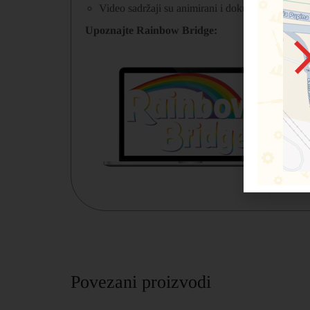
Video sadržaji su animirani i dokumentarni a doda
Upoznajte Rainbow Bridge:
Povezani proizvodi