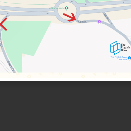
te su i tradicionalne bajke i priče.