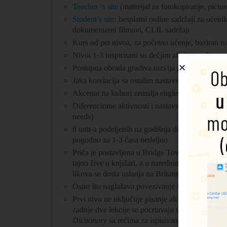
Teacher ‘s site
(materijal za fotokopiranje, picture
Student’s site
: besplatni online sadržaji za učeni
dokumentarni filmovi, CLIL sadržaji
Kurs od pet nivoa, za početno učenje, baziran n
Nivoi 1-3 inspirisani su dečjim afinitetom ka pe
Postupna obrada gradiva razvija jezičke veštine
Jaka korelacija sa ostalim nastavnim predmetima
Akcenat na kulturi zemalja engleskog govornog
Diferencirane aktivnosti i nastavne metode za g
needs)
8 unit-a podeljenih na godišnja doba; CLIL teme
pogodno za 1-3 časa nedeljno
Priča je postavljena u Bridge Town, maleni grad
tajno žive u knjižari, a u narednim nivoima radn
likova se dosta oslanja na Britanski folklor. Real
Osim što naglašava povezivanje sa drugim predm
Prvi nivo ne uključuje pisanje ali se pažnja posv
zadnje dve lekcije se pocrtavaju velika štampana
Dictionary
sa rečima za ispisivanje se može preu