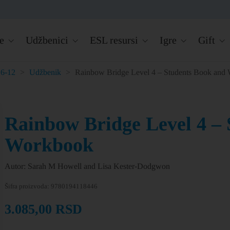
e
Udžbenici
ESL resursi
Igre
Gift
6-12
>
Udžbenik
>
Rainbow Bridge Level 4 – Students Book and
Rainbow Bridge Level 4 –
Workbook
Autor: Sarah M Howell and Lisa Kester-Dodgwon
Šifra proizvoda:
9780194118446
3.085,00
RSD