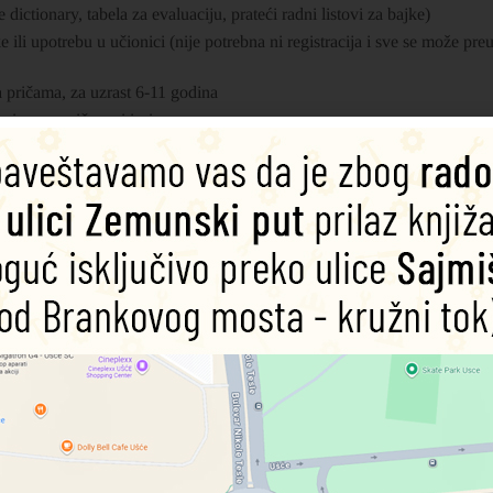
 dictionary, tabela za evaluaciju, prateći radni listovi za bajke)
ke ili upotrebu u učionici (nije potrebna ni registracija i sve se može pre
a pričama, za uzrast 6-11 godina
smicama, pričama i igri
 a istovremeno i samopouzdanje učenika.
; odličan za projektnu nastavu
 područja
rupe različitih nivoa znanja, kao i posebno kreirani zadaci za učenike
 (shapes, colours, plants, hidden animals); Culture pages (Books and me
ić u Britaniji, a radnja se odvija u ulici sa malom knjižarom i kafeom 
ja se prenosi u šumu i primorski gradić u blizini. Preklopna mapa na poč
ni likovi stanuju u stanu iznad knjižare a izmišljeni u tajnom svetu ispod
etima i stvarnim životom, udžbenik se bavi emocionalnim i socijalnim
ećuje razvijanju fine motorike (
tracing
, iscrtavanje krivih i cik-cak lini
 slova, da bi se na nivou 2 polako nastavilo sa pisanjem). Ukoliko nasta
zeti online sa
Teacher’s sajta.