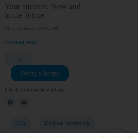
Your success. Now and
in the future.
Šifra proizvoda:
9780194063067
2.910,00
RSD
Dodaj u korpu
Podeli na društvenim mrežama
Opis
Dodatne informacije