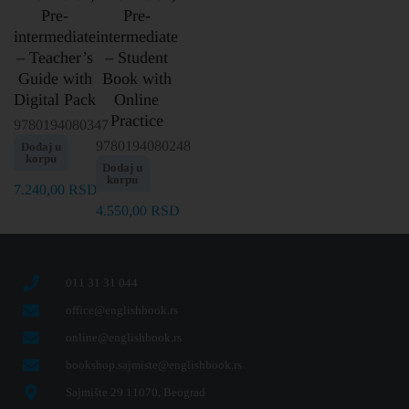
Pre-
Pre-
intermediate
intermediate
– Teacher’s
– Student
Guide with
Book with
Digital Pack
Online
Practice
9780194080347
9780194080248
Dodaj u
korpu
Dodaj u
korpu
7.240,00
RSD
4.550,00
RSD
011 31 31 044
office@englishbook.rs
online@englishbook.rs
bookshop.sajmiste@englishbook.rs
Sajmište 29 11070, Beograd