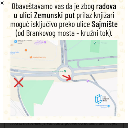
Life Vision
je program koji se bazira na pažljivo kreiranom
programu podučavanja gramatike i vokabulara u skladu sa
CEFR okvirom. Sa puno video materijala, Live Vision nudi
relevantan sadržaj sa modernim pristupom koji odgovara
današnjim tinejdžerima. Teme poput rada u timu, rešavanje
problema, svest o drugim kulturama, zdravlje ili bezbednost
na internetu nude učenicima prostor da razvijaju svoje
veštine kritičkog mišljenja.
Interaktivne aktivnosti Vision 360° transportuju učenike u
realni svet, pa oni imaju priliku da istražuju, razvijaju
jezičke veštine i rade na zajedničkim projektima.
Vocabulary Booster, Grammar Booster, i Grammar
Reference odeljci omogućavaju učeniima da vežbaju jezik i
komunikaciju u realnim situacijama.
Komponente:
Udžbenik sa kodom za Online practice,
radna sveska, priručnik za nastavnike sa kodom. Na kodu
su dostupni udžbenik i radna sveska sa rešenjima, audio i
video materijal, priručnik za nastavnike u digitalnom
obliku, testovi i dodatni materijal.
Kod iz udžbenika je validan 2 godine od datuma aktivacije.