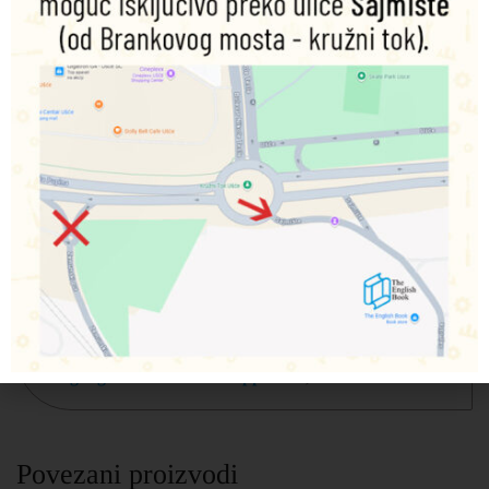
usmerena na osnaživanje samopouzdanja učenika. Silabus
je pažljivo uravnotežen da razvija sve jezičke veštine,
gramatiku i vokabular sa ishodima u skladu sa CEFR
nivoima.
Komponente:
Udžbenik sa kodom za aplikaciju i digitalni udžbenik,
radna sveska sa ili bez rešenja sa kodom za audio sadržaj i
digitalnu radnu svesku, priručnik za nastavnike sa kodom
za digitalnu formu priručnika, i kodom za aplikaciju za
nastavnike gde se nalaze: Classroom Presentation Kit,
video resursi, dodatni materijali, test generator i kod za
aplikaciju iz udžbenika.
Sample pages, scope and sequence
Student’s app video
Language Hub Teacher’s App video
,
demo
Povezani proizvodi