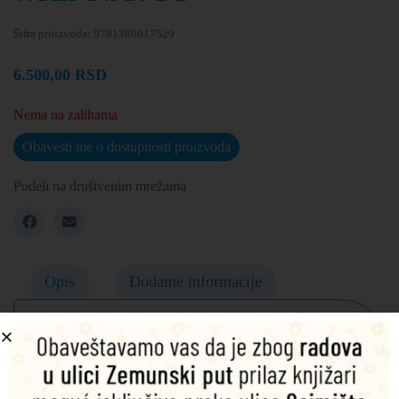
Šifra proizvoda:
9781380017529
6.500,00
RSD
Nema na zalihama
Obavesti me o dostupnosti proizvoda
Podeli na društvenim mrežama
Opis
Dodatne informacije
Nov, moderan program namenjen odraslima sa akcentom
na razvoj komunikacijskih veština, u čijoj osnovi su video-
materijali sa sadržajima iz novina The Gardian-a, i sitkom
serija sa realističnim govornim situacijama. Svaka lekcija je