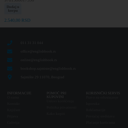
Dodaj u
korpu
2.540,00
RSD
011 31 31 044
office@englishbook.rs
online@englishbook.rs
bookshop.sajmiste@englishbook.rs
Sajmište 29 11070, Beograd
INFORMACIJE
POMOĆ PRI
KORISNIČKI SERVIS
KUPOVINI
O nama
Pravo na odustajanje
Uslovi korišćenja
Kontakt
Isporuka
Politika privatnosti
Knjižare
Reklamacije
Kako kupiti
Prijava
Povraćaj sredstava
Galerija
Plaćanje karticama