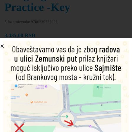
Practice -Key
Šifra proizvoda:
9780230727021
3.435,00
RSD
Nema na zalihama
Obavesti me o dostupnosti proizvoda
Podeli na društvenim mrežama
Dodatne informacije
Izdavač
Macmillan