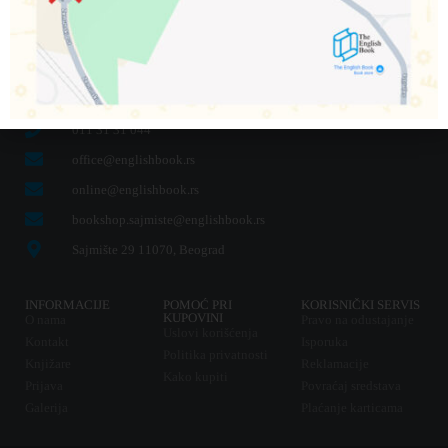
Tip
Gramatike
011 31 31 044
office@englishbook.rs
online@englishbook.rs
bookshop.sajmiste@englishbook.rs
Sajmište 29 11070, Beograd
INFORMACIJE
POMOĆ PRI
KORISNIČKI SERVIS
KUPOVINI
O nama
Pravo na odustajanje
Uslovi korišćenja
Kontakt
Isporuka
Politika privatnosti
Knjižare
Reklamacije
Kako kupiti
Prijava
Povraćaj sredstava
Galerija
Plaćanje karticama