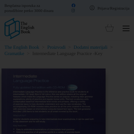
Besplatna isporuka za
Prijava/Registracija
porudžbine preko 3000 dinara
The English Book
>
Proizvodi
>
Dodatni materijali
>
Gramatike
>
Intermediate Language Practice -Key