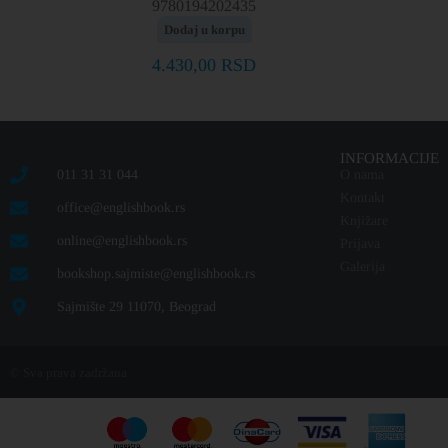
9780194202435
Dodaj u korpu
4.430,00
RSD
INFORMACIJE
011 31 31 044
O nama
Kontakt
office@englishbook.rs
Knjižare
online@englishbook.rs
Prijava
Galerija
bookshop.sajmiste@englishbook.rs
Sajmište 29 11070, Beograd
© Sva prava zadržana