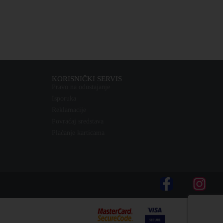
KORISNIČKI SERVIS
Pravo na odustajanje
Isporuka
Reklamacije
Povraćaj sredstava
Plaćanje karticama