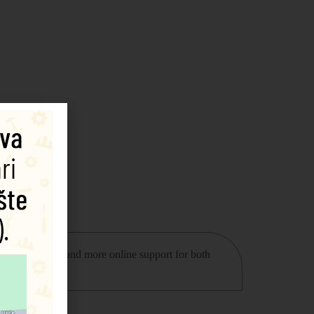
nt’s audio CD, and more online support for both
ish Tests.