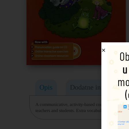
Opis
Dodatne informacije
A communicative, activity-based course, Grammar, T
teachers and students. Extra vocabulary and exam-