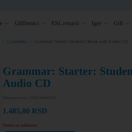
e
Udžbenici
ESL resursi
Igre
Gift
>
Gramatike
>
Grammar: Starter: Student’s Book with Audio CD
Grammar: Starter: Studen
Audio CD
Šifra proizvoda:
9780194430265
1.485,00
RSD
Nema na zalihama