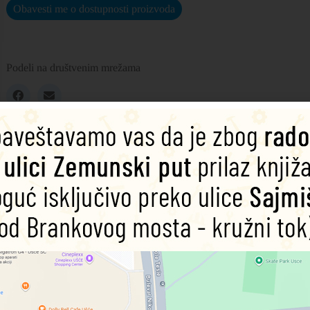
Obavesti me o dostupnosti proizvoda
Podeli na društvenim mrežama
hird Edition is now richer in resources with a new Starter level, stude
based activities help prepare for Cambridge ESOL Young Learners Engl