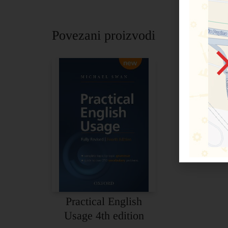
Povezani proizvodi
Practical English
Usage 4th edition