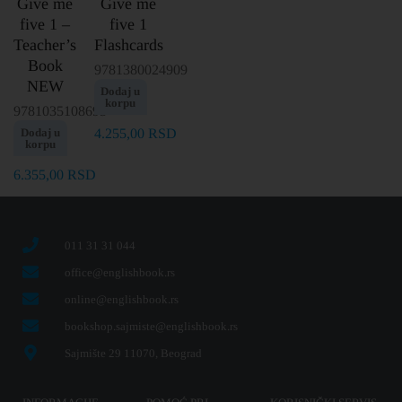
Give me
Give me
five 1 –
five 1
Teacher’s
Flashcards
Book
9781380024909
NEW
Dodaj u
korpu
9781035108695
Dodaj u
4.255,00
RSD
korpu
6.355,00
RSD
011 31 31 044
office@englishbook.rs
online@englishbook.rs
bookshop.sajmiste@englishbook.rs
Sajmište 29 11070, Beograd