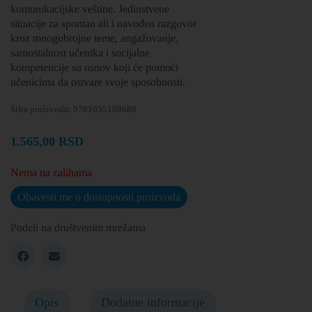
komunikacijske veštine. Jedinstvene
situacije za spontan ali i navođen razgovor
kroz mnogobrojne teme, angažovanje,
samostalnost učenika i socijalne
kompetencije su osnov koji će pomoći
učenicima da ostvare svoje sposobnosti.
Šifra proizvoda:
9781035108688
1.565,00
RSD
Nema na zalihama
Obavesti me o dostupnosti proizvoda
Podeli na društvenim mrežama
Opis
Dodatne informacije