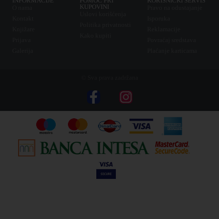
INFORMACIJE
POMOĆ PRI
KORISNIČKI SERVIS
KUPOVINI
O nama
Pravo na odustajanje
Uslovi korišćenja
Kontakt
Isporuka
Politika privatnosti
Knjižare
Reklamacije
Kako kupiti
Prijava
Povraćaj sredstava
Galerija
Plaćanje karticama
© Sva prava zadržana