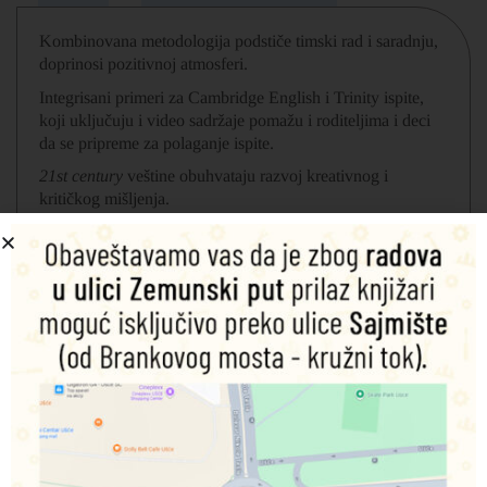
Kombinovana metodologija podstiče timski rad i saradnju,
doprinosi pozitivnoj atmosferi.
Integrisani primeri za Cambridge English i Trinity ispite,
koji uključuju i video sadržaje pomažu i roditeljima i deci
da se pripreme za polaganje ispite.
21st century
veštine obuhvataju razvoj kreativnog i
kritičkog mišljenja.
10 nastavnih oblasti po 8 lekcija
3 projekta
2 praznične lekcije (Dan ljubavi, Dan logorske vatre)
Akcenat na britanskoj kulturi i načinu života
Priprema za polaganje Cambridge Starters ispita
Slikovne nalepnice
Kod za Navio aplikaciju: učenici mogu da kreiraju svoj
avatar lik i da kroz Navio svet istražuju jezik; dodatna
vežbanja i sadržaji u formi igrica, pesmice, priče i
animacije