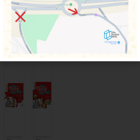
PRELISTAJTE
DIGITALNA BROŠURA
Povezani proizvodi