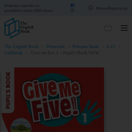
Besplatna isporuka za
Prijava/Registracija
porudžbine preko 3000 dinara
The English Book
>
Proizvodi
>
Privatne škole
>
6-12
>
Udžbenik
>
Give me five 1 – Pupil’s Book NEW