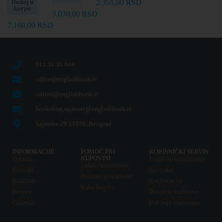
Dodaj u
2.355,00
RSD
korpu
3.030,00
RSD
7.160,00
RSD
011 31 31 044
office@englishbook.rs
online@englishbook.rs
bookshop.sajmiste@englishbook.rs
Sajmište 29 11070, Beograd
INFORMACIJE
POMOĆ PRI
KORISNIČKI SERVIS
KUPOVINI
O nama
Pravo na odustajanje
Uslovi korišćenja
Kontakt
Isporuka
Politika privatnosti
Knjižare
Reklamacije
Kako kupiti
Prijava
Povraćaj sredstava
Galerija
Plaćanje karticama