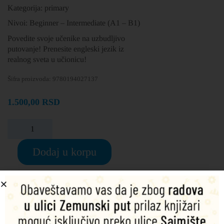
Kategorija: primary
Nivoi: Beginner – Intermediate (A1 – B1)
Povedite svoje učenike na uzbudljivo
putovanje! Prenesite engleski jezik iz
realnog sveta u učionicu!
Šifra proizvoda:
9780194027137
1.500,00
RSD
Dodaj u korpu
Podeli na društvenim mrežama