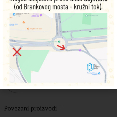
Opis
Dodatne informacije
Odlike ovog udžbenika su: pažljivo struktuirana
prezentacija gramatike, što jača samopouzdanje učenika;
bogat CLIL sadržaj; zabavni zadaci
Explorer Quest
podstiču ponavljanje vokabulara; podrška za
Cambridge
Young Learners
testove; svaki Unit ima centralnu temu
koja se obrađuje na razne načine; akcenat na britanskoj
kulturi
Po šest stranica dodatnih vežbanja koja prate udžbenik
Postupno uvežbavanje kompetencija pisanja i čitanja
Zadaci za samostalnu procena znanja
Prateći zadaci i za CLIL lekcije, kao i za priče, i
praznične lekcije
Povezani proizvodi