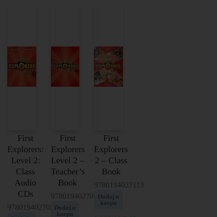
First
First
First
Explorers:
Explorers
Explorers
Level 2:
Level 2 –
2 – Class
Class
Teacher’s
Book
Audio
Book
9780194027113
CDs
9780194027090
Dodaj u
korpu
9780194027052
Dodaj u
korpu