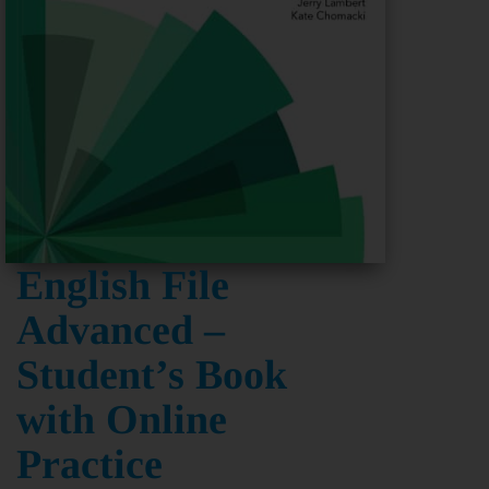
English File
Advanced –
Student’s Book
with Online
Practice