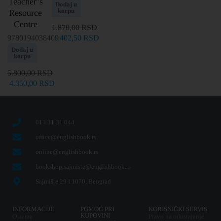
Teacher’s
Dodaj u
korpu
Resource
Centre
1.870,00
RSD
9780194038409
1.402,50
RSD
Dodaj u
korpu
5.800,00
RSD
4.350,00
RSD
011 31 31 044
office@englishbook.rs
online@englishbook.rs
bookshop.sajmiste@englishbook.rs
Sajmište 29 11070, Beograd
INFORMACIJE
POMOĆ PRI
KORISNIČKI SERVIS
KUPOVINI
O nama
Pravo na odustajanje