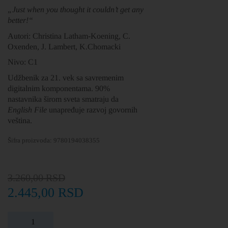
„Just when you thought it couldn’t get any
better!“
Autori: Christina Latham-Koening, C.
Oxenden, J. Lambert, K.Chomacki
Nivo: C1
Udžbenik za 21. vek sa savremenim
digitalnim komponentama. 90%
nastavnika širom sveta smatraju da
English File
unapređuje razvoj govornih
veština.
Šifra proizvoda:
9780194038355
3.260,00
RSD
2.445,00
RSD