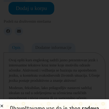
Dodaj u korpu
Podeli na društvenim mrežama
Opis
Dodatne informacije
Ovaj opšti kurs engleskog sadrži jasno prezentovan jezik i
interesantne tekstove kroz teme koje motivišu odrasle
učenike. Aktivnosti i vežbanja se baziraju na upotrebnom
jeziku, u kontekstu svakodnevnih životnih situacija. Učenje
jezika postaje produktivno a znanje aktivno!
Moderan, feksibilan, lako prilagodljiv nastavni sadržaj
idealan za rad u odeljenjima sa učenicima različitih
sposobnosti i nivoa znanja ili za samostalno učenje.
Kod za Online Practice (audio/video sadržaj, dodatni