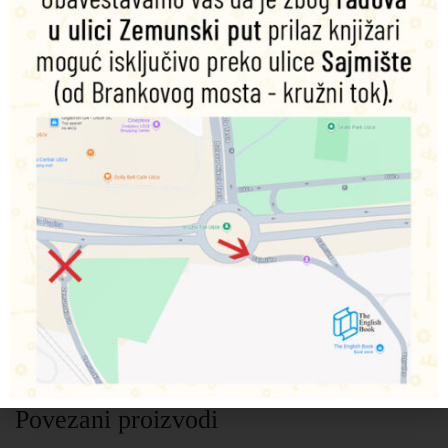
zadaci i aktivnosti, testovi za samoprocenu, interaktivni
video zadaci)
10 nastavnih poglavlja, jasna prezentacija vokabulara,
interesantni tekstovi i teme, aktivnosti i vežbanja u
kontekstu realnog, svakodnevnog života
Vocabulary bank, sounds bank, irregular verbs, words
and phrases list
Dokumentarni video snimci iz Londona i Njujorka;
svakodnevne govorne situacije
Podjednako razvijanje sve 4 veštine sa akcentom na
govoru
Teacher’s site
dodatni materijali i resursi za rad, kao i
priručnik za nastavnike u pdf formatu za preuzimanje,
CEFR mapping, testovi,
Practical English mini-
phrasebook, Crossword Maker
Povezani proizvodi