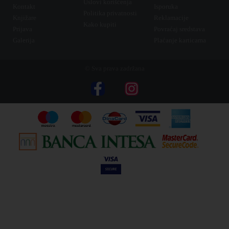
Uslovi korišćenja
Kontakt
Isporuka
Politika privatnosti
Knjižare
Reklamacije
Kako kupiti
Prijava
Povraćaj sredstava
Galerija
Plaćanje karticama
© Sva prava zadržana