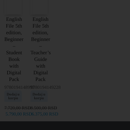
English
English
File 5th
File 5th
edition,
edition,
Beginner
Beginner
–
–
Student
Teacher’s
Book
Guide
with
with
Digital
Digital
Pack
Pack
9780194148993
9780194149228
Dodaj u
Dodaj u
korpu
korpu
7.720,00
RSD
8.500,00
RSD
5.790,00
RSD
6.375,00
RSD