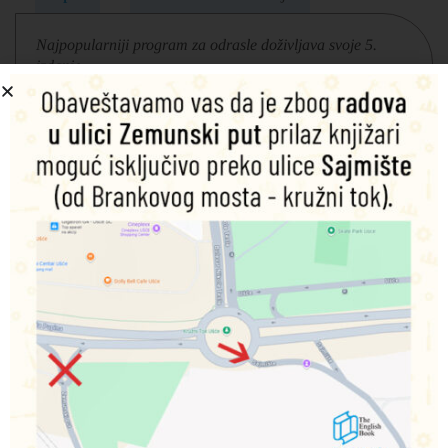
Najpopularniji program za odrasle doživljava svoje 5.
izdanje.
Sa više novog video materijala u svakoj lekciji, autentičnim
tekstovima i osveženim temama, novo izdanje English File
serije pruža dinamičnije iskustvo učenja. Lekcije
zadržavaju svoju oprobanu strukturu i metodologiju, a nove
teme će pomoći učenicima da razvijaju svoje
samopouzdanje u usvajanju jezika i komunikaciji. Video
priča iz početnih nivoa programa donosi nove likove i nove
situacije iz svakodnevice sa novim vokabularom i frazama.
U višim nivoima programa, odeljak Colloquial English
predstavlja nove intervjue sa poznatim licima i ekspertima u
određenim poljima. Beginner, Elementary, Pre-intermediate
i Intermediate nivoi su sada dostupni, dok će ostali nivoi
biti dostupni u narednom periodu.
Komponente:
udžbenik sa kodom za Online practice, radna
sveska sa rešenjima, priručnik za nastavnike sa kodom za
Teacher’s Resource Centre na kome su dostupni audio,