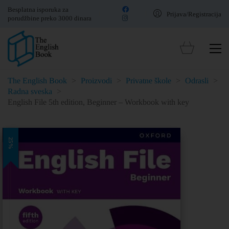
Besplatna isporuka za
Prijava/Registracija
porudžbine preko 3000 dinara
The English Book
>
Proizvodi
>
Privatne škole
>
Odrasli
>
Radna sveska
>
English File 5th edition, Beginner – Workbook with key
25%