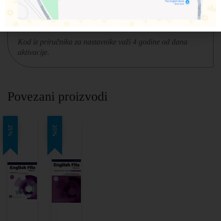
video, rešenja, dodatni materijali i testovi. Kod se aktivira
na Oxford Learner’s Bookshelf platformi.
Kod iz udžbenika važi 2 godine od dana aktivacije.
Kod iz priručnika za nastavnike važi 4 godine od dana
aktivacije.
Povezani proizvodi
25%
25%