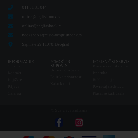
011 31 31 044
office@englishbook.rs
online@englishbook.rs
bookshop.sajmiste@englishbook.rs
Sajmište 29 11070, Beograd
INFORMACIJE
POMOĆ PRI
KORISNIČKI SERVIS
KUPOVINI
O nama
Pravo na odustajanje
Uslovi korišćenja
Kontakt
Isporuka
Politika privatnosti
Knjižare
Reklamacije
Kako kupiti
Prijava
Povraćaj sredstava
Galerija
Plaćanje karticama
© Sva prava zadržana