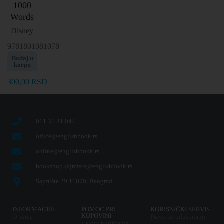
1000
Words
Disney
9781801081078
Dodaj u
korpu
300,00
RSD
011 31 31 044
office@englishbook.rs
online@englishbook.rs
bookshop.sajmiste@englishbook.rs
Sajmište 29 11070, Beograd
INFORMACIJE
POMOĆ PRI
KORISNIČKI SERVIS
KUPOVINI
O nama
Pravo na odustajanje
Uslovi korišćenja