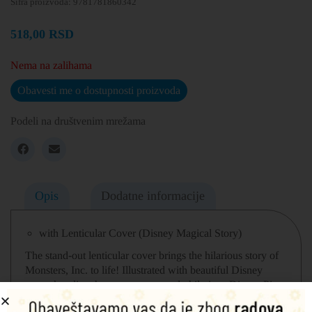
Šifra proizvoda:
9781781860342
518,00
RSD
Nema na zalihama
Obavesti me o dostupnosti proizvoda
Podeli na društvenim mrežama
Opis
Dodatne informacije
with Lenticular Cover (Disney Magical Story)
The stand-out lenticular cover brings the hilarious story of
Monsters, Inc. to life! Illustrated with beautiful Disney
artwork, relive the story monstrously hilarious Disney Pixar
hit film!