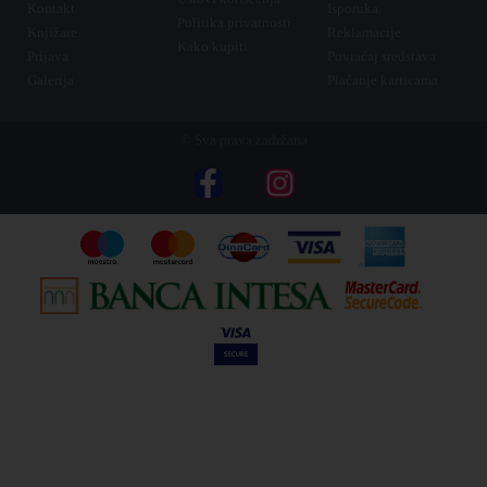
Kontakt
Isporuka
Politika privatnosti
Knjižare
Reklamacije
Kako kupiti
Prijava
Povraćaj sredstava
Galerija
Plaćanje karticama
© Sva prava zadržana