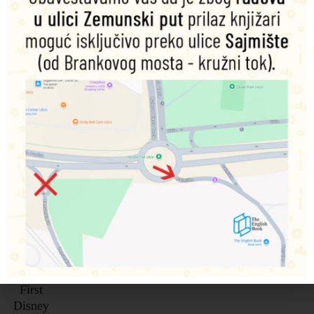
Povezani proizvodi
My
First
Disney