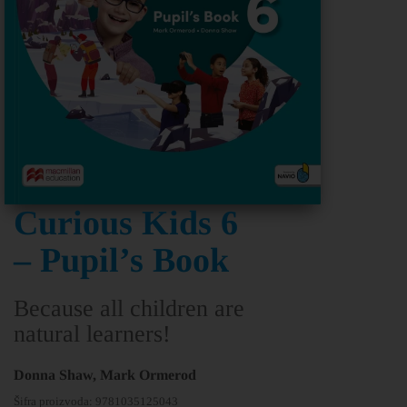
Curious Kids 6
– Pupil’s Book
Because all children are
natural learners!
Donna Shaw, Mark Ormerod
Šifra proizvoda:
9781035125043