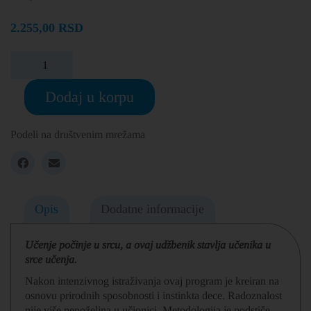
2.255,00
RSD
Dodaj u korpu
Podeli na društvenim mrežama
Opis
Dodatne informacije
Učenje počinje u srcu, a ovaj udžbenik stavlja učenika u
srce učenja.
Nakon intenzivnog istraživanja ovaj program je kreiran na
osnovu prirodnih sposobnosti i instinkta dece. Radoznalost
nije više nepoželjna u učionici. Metodologija je podstiče