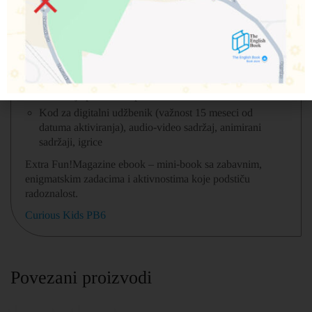
Svaka obiluje i govornim aktivnostima, pesmicama,
rimama, igricama…
Deo svakog nastavnog poglavlja su:
Tri lekcije za obnavljanje (svaka ima priču i društvenu
igru)
Tri lekcije posvećene praznicima
Kod za digitalni udžbenik (važnost 15 meseci od
datuma aktiviranja), audio-video sadržaj, animirani
sadržaji, igrice
Extra Fun!Magazine ebook – mini-book sa zabavnim,
enigmatskim zadacima i aktivnostima koje podstiču
radoznalost.
Curious Kids PB6
Povezani proizvodi