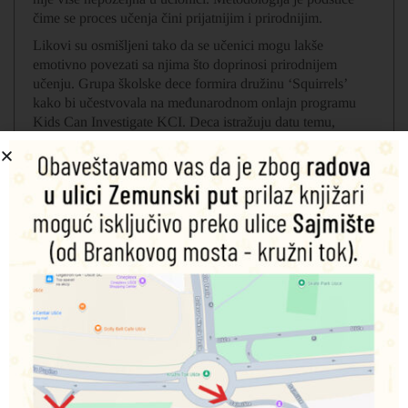
čime se proces učenja čini prijatnijim i prirodnijim.
Likovi su osmišljeni tako da se učenici mogu lakše
emotivno povezati sa njima što doprinosi prirodnijem
učenju. Grupa školske dece formira družinu ‘Squirrels’
kako bi učestvovala na međunarodnom onlajn programu
Kids Can Investigate KCI. Deca istražuju datu temu,
komuniciraju sa ljudima i decom iz drugih zemalja.
Komponente:
Udžbenik sa kodom za digitalni udžbenik, radna sveska sa
kodom za digitalnu radnu svesku, priručnik za nastavnike
sa kodom za digitalnu verziju i pristup Teacher’s Resource
centru (aplikacija se takođe može preuzeti).
Udžbenik:
Na 88 stranica udžbenik u boji sadrži uvodnu i šest
nastavnih jedinica. Leksika se prezentuje u dva seta, a šema
nastavnog poglavlja se nastavlja kroz dve gramatičke
jedinice, priču, lekciju izgovora i komunikacije, CLIL i
kulturološku lekciju i kreativan projekat.