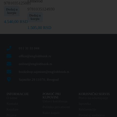
Ormerod
9781035125081
9781035124930
Dodaj u
korpu
Dodaj u
korpu
4.540,00
RSD
1.505,00
RSD
011 31 31 044
office@englishbook.rs
online@englishbook.rs
bookshop.sajmiste@englishbook.rs
Sajmište 29 11070, Beograd
INFORMACIJE
POMOĆ PRI
KORISNIČKI SERVIS
KUPOVINI
O nama
Pravo na odustajanje
Uslovi korišćenja
Kontakt
Isporuka
Politika privatnosti
Knjižare
Reklamacije
Kako kupiti
Prijava
Povraćaj sredstava