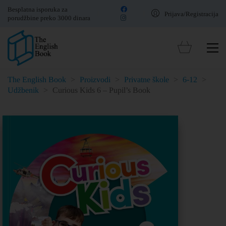
Besplatna isporuka za
Prijava/Registracija
porudžbine preko 3000 dinara
The English Book
>
Proizvodi
>
Privatne škole
>
6-12
>
Udžbenik
>
Curious Kids 6 – Pupil’s Book