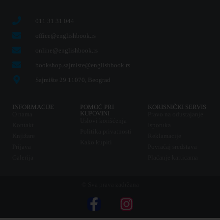
011 31 31 044
office@englishbook.rs
online@englishbook.rs
bookshop.sajmiste@englishbook.rs
Sajmište 29 11070, Beograd
INFORMACIJE
POMOĆ PRI
KORISNIČKI SERVIS
KUPOVINI
O nama
Pravo na odustajanje
Uslovi korišćenja
Kontakt
Isporuka
Politika privatnosti
Knjižare
Reklamacije
Kako kupiti
Prijava
Povraćaj sredstava
Galerija
Plaćanje karticama
© Sva prava zadržana