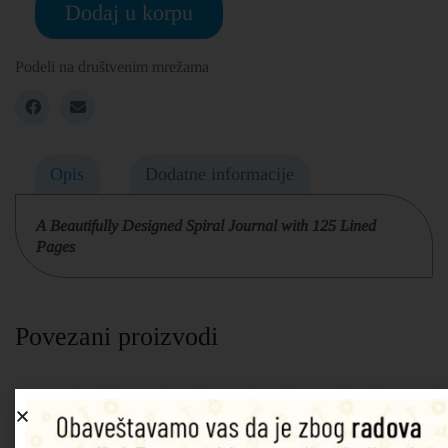
Dodaj u korpu
Podeli na društvenim mrežama
Opis
Dodatne informacije
A Beautifully Designed Spiral Journal with 125 Lined
Pages
Povezani proizvodi