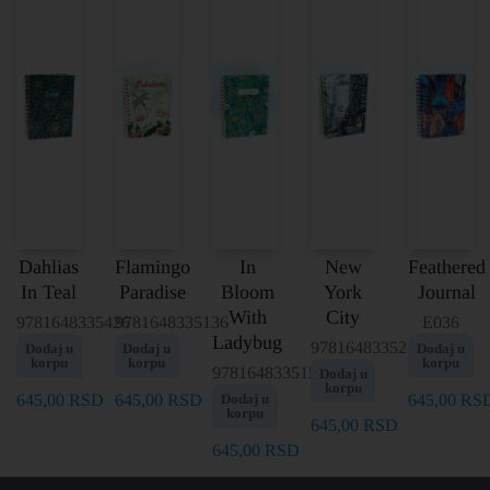
Dahlias
Flamingo
In
New
Feathered
In Teal
Paradise
Bloom
York
Journal
With
City
9781648335426
9781648335136
E036
Ladybug
9781648335242
Dodaj u
Dodaj u
Dodaj u
korpu
korpu
korpu
9781648335150
Dodaj u
korpu
645,00
RSD
645,00
RSD
Dodaj u
645,00
RS
korpu
645,00
RSD
645,00
RSD