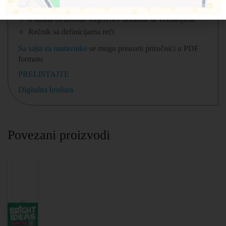
Praćenje napretka i automatsko pregledanje zadataka
8 strana
Grammar Reference
dodatak sa vežbanjima
Rečnik sa definicijama reči
Sa sajta za nastavnike
se mogu preuzeti priručnici u PDF
formatu
PRELISTAJTE
Digitalna brošura
Povezani proizvodi