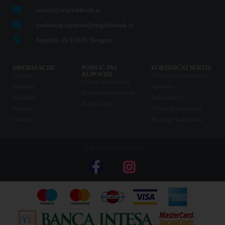
online@englishbook.rs
bookshop.sajmiste@englishbook.rs
Sajmište 29 11070, Beograd
INFORMACIJE
POMOĆ PRI
KORISNIČKI SERVIS
KUPOVINI
O nama
Pravo na odustajanje
Uslovi korišćenja
Kontakt
Isporuka
Politika privatnosti
Knjižare
Reklamacije
Kako kupiti
Prijava
Povraćaj sredstava
Galerija
Plaćanje karticama
© Sva prava zadržana