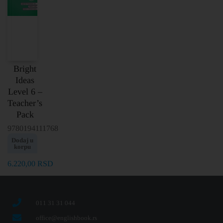
Bright
Ideas
Level 6 –
Teacher’s
Pack
9780194111768
Dodaj u
korpu
6.220,00
RSD
011 31 31 044
office@englishbook.rs