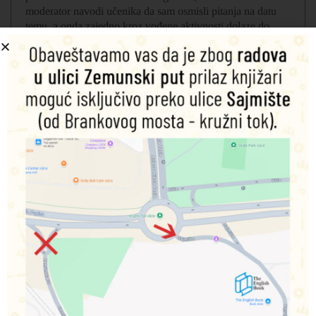
moderator navodi učenika da sam osmisli pitanja na datu
temu, a onda zajedno kroz vođene aktivnosti dolaze do
rešenja i odgovora.
Vokabular se oslanja na silabus preporučen od strane
Cambridge English qualifications, tako da je kompatibilan
sa programom polaganja ispita.
Program ima poseban osvrt na: rad u odeljenjima sa
mešovitim nivoima znanja, razvijanje različitih vrsta
inteligencije i na različitost kod učenika bilo da su učenici
sa posebnim potrebama (SEN-special educational needs) ili
nadarena deca, jer svaka od ovih grupa zahteva
specijalizovane materijale i pristup.
Po 11 strana sa aktivnostima i dodatnim tekstovima koji
su usmereni ka upotrebnoj funkciji jezika
10 strana zadataka za Cambridge English A1 Flyers test
Dodatna gramatička vežbanja i za praznične lekcije
Dodatne strane za svaki projekat iz udžbenika
Online Practice
omogućava učenicima povezanost sa
nastavnikom i van učionice kroz interaktivne zadatke.