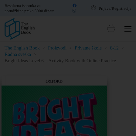
Besplatna isporuka za
Prijava/Registracija
porudžbine preko 3000 dinara
The English Book
>
Proizvodi
>
Privatne škole
>
6-12
>
Radna sveska
>
Bright Ideas Level 6 – Activity Book with Online Practice