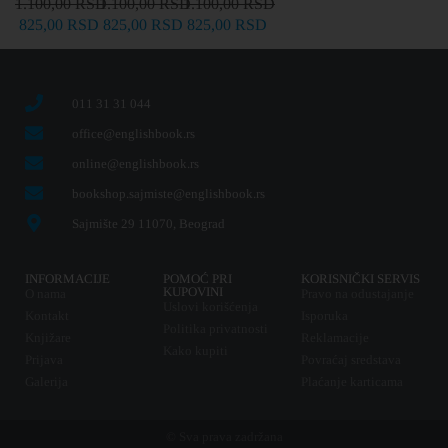
1.100,00
RSD
1.100,00
RSD
1.100,00
RSD
825,00
RSD
825,00
RSD
825,00
RSD
011 31 31 044
office@englishbook.rs
online@englishbook.rs
bookshop.sajmiste@englishbook.rs
Sajmište 29 11070, Beograd
INFORMACIJE
POMOĆ PRI
KORISNIČKI SERVIS
KUPOVINI
O nama
Pravo na odustajanje
Uslovi korišćenja
Kontakt
Isporuka
Politika privatnosti
Knjižare
Reklamacije
Kako kupiti
Prijava
Povraćaj sredstava
Galerija
Plaćanje karticama
© Sva prava zadržana