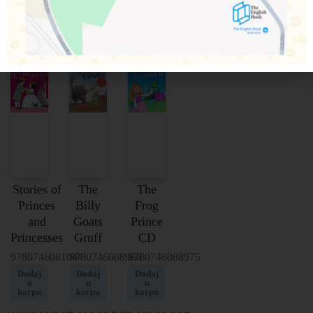
25%
25%
25%
Stories of
The
The
Princes
Billy
Frog
and
Goats
Prince
Princesses
Gruff
CD
9780746081044
9780746088968
9780746088975
Dodaj
Dodaj
Dodaj
u
u
u
korpu
korpu
korpu