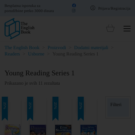
Besplatna isporuka za
Prijava/Registracija
porudžbine preko 3000 dinara
The English Book
>
Proizvodi
>
Dodatni materijali
>
Readers
>
Usborne
>
Young Reading Series 1
Young Reading Series 1
Prikazano je svih 11 rezultata
Filteri
25%
25%
25%
25%