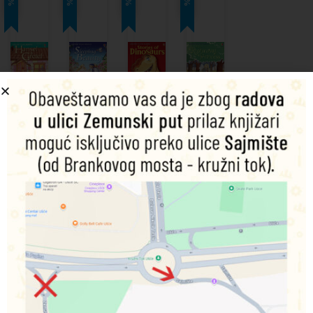
Hansel
Sleeping
Stories of
The
and
Beauty
Dinosaurs
Runaway
Gretel
Princess
9780746077061
9780746087077
9780746066751
9781409535928
Dodaj
Dodaj
u
u
Dodaj
Dodaj
korpu
korpu
u
u
korpu
korpu
900,00
RSD
900,00
RSD
675,00
RSD
675,00
RSD
900,00
RSD
900,00
RSD
675,00
RSD
675,00
RSD