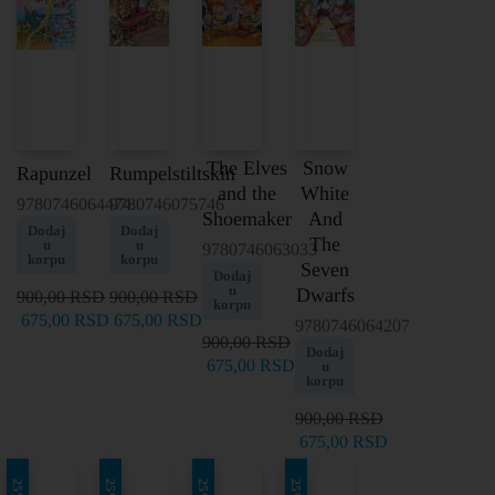
The Elves
Snow
Rapunzel
Rumpelstiltskin
and the
White
9780746064474
9780746075746
Shoemaker
And
Dodaj
Dodaj
The
u
u
9780746063033
korpu
korpu
Seven
Dodaj
u
Dwarfs
900,00
RSD
900,00
RSD
korpu
675,00
RSD
675,00
RSD
9780746064207
900,00
RSD
Dodaj
675,00
RSD
u
korpu
900,00
RSD
675,00
RSD
25%
25%
25%
25%