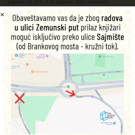
popustu od 25%. I da dodamo malo romantike,
unikatne,
ručno oslikane parafinske sveće
su snižene
35%.
Za kraj, citiramo drevnu izreku koja glasi:
"NA RUCI KOJA DAJE RUŽU UVEK OSTAJE
MALO MIRISA!"