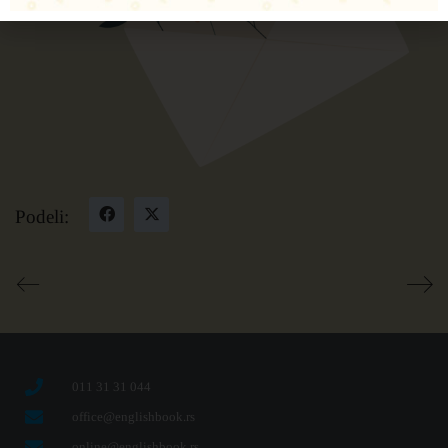
Podeli:
011 31 31 044
office@englishbook.rs
online@englishbook.rs