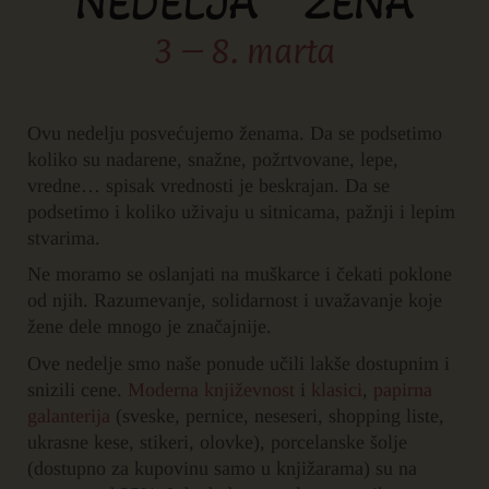
NEDELJA ŽENA
3 – 8. marta
Ovu nedelju posvećujemo ženama. Da se podsetimo
koliko su nadarene, snažne, požrtvovane, lepe,
vredne… spisak vrednosti je beskrajan. Da se
podsetimo i koliko uživaju u sitnicama, pažnji i lepim
stvarima.
Ne moramo se oslanjati na muškarce i čekati poklone
od njih. Razumevanje, solidarnost i uvažavanje koje
žene dele mnogo je značajnije.
Ove nedelje smo naše ponude učili lakše dostupnim i
snizili cene.
Moderna književnost
i
klasici
,
papirna
galanterija
(sveske, pernice, neseseri, shopping liste,
ukrasne kese, stikeri, olovke), porcelanske šolje
(dostupno za kupovinu samo u knjižarama) su na