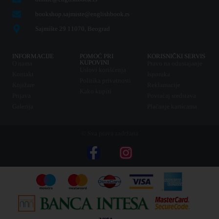
bookshop.sajmiste@englishbook.rs
Sajmište 29 11070, Beograd
INFORMACIJE
POMOĆ PRI
KORISNIČKI SERVIS
KUPOVINI
O nama
Pravo na odustajanje
Uslovi korišćenja
Kontakt
Isporuka
Politika privatnosti
Knjižare
Reklamacije
Kako kupiti
Prijava
Povraćaj sredstava
Galerija
Plaćanje karticama
© Sva prava zadržana