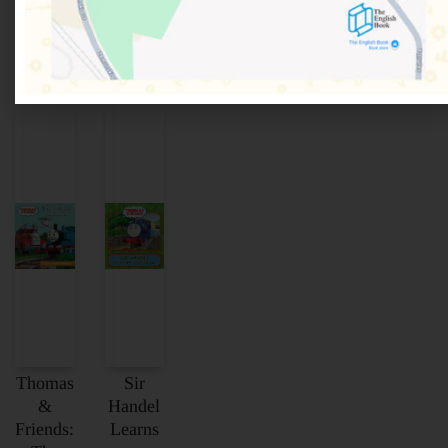
korpu
9781405281577
200,00
RSD
Dodaj u
korpu
200,00
RSD
Thomas
Sir
&
Handel
Friends:
Learns