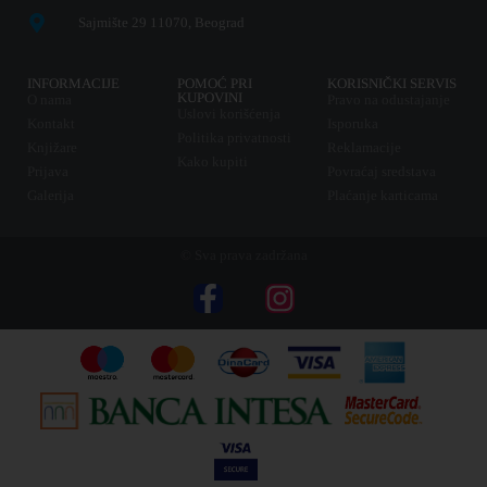
Sajmište 29 11070, Beograd
INFORMACIJE
POMOĆ PRI
KORISNIČKI SERVIS
KUPOVINI
O nama
Pravo na odustajanje
Uslovi korišćenja
Kontakt
Isporuka
Politika privatnosti
Knjižare
Reklamacije
Kako kupiti
Prijava
Povraćaj sredstava
Galerija
Plaćanje karticama
© Sva prava zadržana