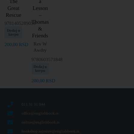
The
a
Great
Lesson
Rescue
–
Thomas
9781405289054
&
Dodaj u
korpu
Friends
Rev W
200,00
RSD
Awdry
9780603571848
Dodaj u
korpu
200,00
RSD
011 31 31 044
office@englishbook.rs
online@englishbook.rs
bookshop.sajmiste@englishbook.rs