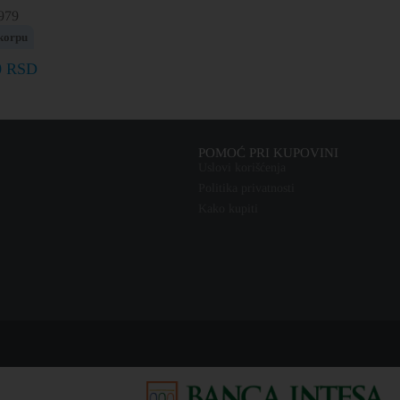
979
korpu
0
RSD
POMOĆ PRI KUPOVINI
Uslovi korišćenja
Politika privatnosti
Kako kupiti