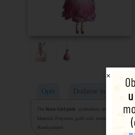
Opis
Dodatne informacije
The
Rose Girl pink
symbolizes, among other things
Material: Polyresin, gold cord, metal
Hand-painted