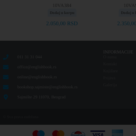
10VA384
10VA
Dodaj u korpu
Dodaj u 
2.050,00
RSD
2.350,0
INFORMACIJE
011 31 31 044
O nama
Kontakt
office@englishbook.rs
Knjižare
online@englishbook.rs
Prijava
Galerija
bookshop.sajmiste@englishbook.rs
Sajmište 29 11070, Beograd
© Sva prava zadržana