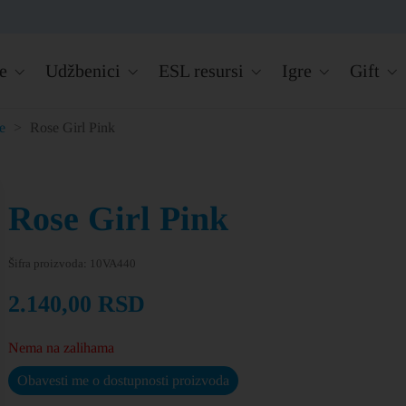
e
Udžbenici
ESL resursi
Igre
Gift
e
>
Rose Girl Pink
Rose Girl Pink
Šifra proizvoda:
10VA440
2.140,00
RSD
Nema na zalihama
Obavesti me o dostupnosti proizvoda