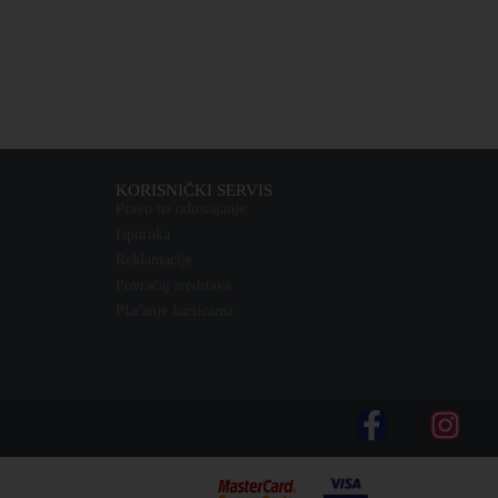
KORISNIČKI SERVIS
Pravo na odustajanje
Isporuka
Reklamacije
Povraćaj sredstava
Plaćanje karticama