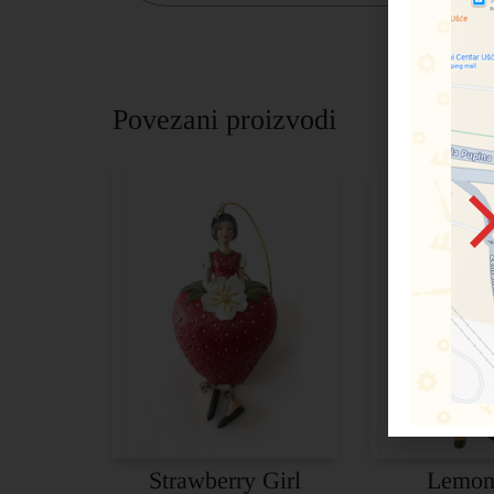
Povezani proizvodi
Strawberry Girl
Lemon