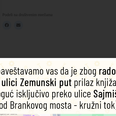
Podeli na društvenim mrežama
, the color of tenderness, joy, innocence, birth, sweetness and softness