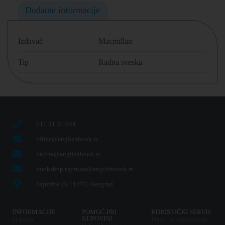
Dodatne informacije
Izdavač
Macmillan
Tip
Radna sveska
011 31 31 044
office@englishbook.rs
online@englishbook.rs
bookshop.sajmiste@englishbook.rs
Sajmište 29 11070, Beograd
INFORMACIJE
POMOĆ PRI
KORISNIČKI SERVIS
KUPOVINI
O nama
Pravo na odustajanje