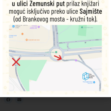
Upper
Intermediate –
Workbook +
Key
Šifra proizvoda:
9780230009233
100,00
RSD
Nema na zalihama
Obavesti me o dostupnosti proizvoda
Podeli na društvenim mrežama