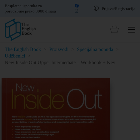
Besplatna isporuka za
Prijava/Registracija
porudžbine preko 3000 dinara
The English Book
>
Proizvodi
>
Specijalna ponuda
>
Udžbenici
>
New Inside Out Upper Intermediate – Workbook + Key