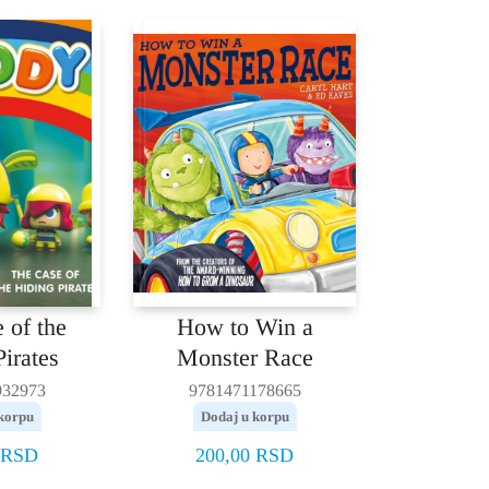
 of the
How to Win a
irates
Monster Race
932973
9781471178665
korpu
Dodaj u korpu
RSD
200,00
RSD