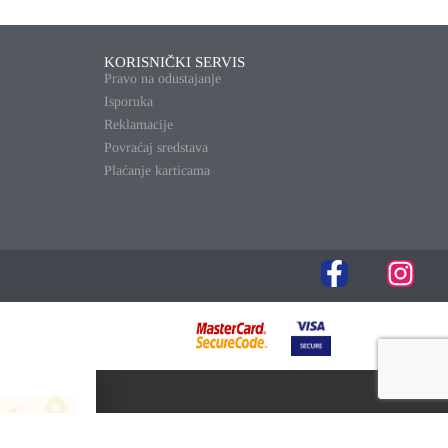
KORISNIČKI SERVIS
Pravo na odustajanje
Isporuka
Reklamacije
Povraćaj sredstava
Plaćanje karticama