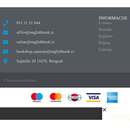
INFORMACIJE
011 31 31 044
O nama
Kontakt
office@englishbook.rs
Knjižare
online@englishbook.rs
Prijava
Galerija
bookshop.sajmiste@englishbook.rs
Sajmište 29 11070, Beograd
© Sva prava zadržana