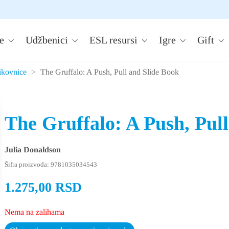
e
Udžbenici
ESL resursi
Igre
Gift
ikovnice
>
The Gruffalo: A Push, Pull and Slide Book
The Gruffalo: A Push, Pul
Julia Donaldson
Šifra proizvoda:
9781035034543
1.275,00
RSD
Nema na zalihama