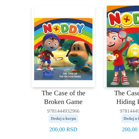
The Case of the
The Case
Broken Game
Hiding P
9781444932966
9781444
Dodaj u korpu
Dodaj u 
200,00
RSD
200,00