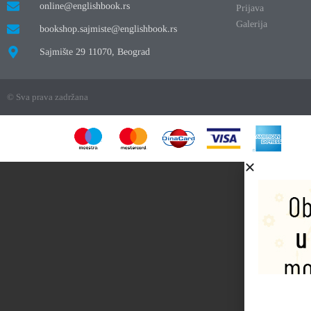
online@englishbook.rs
Prijava
Galerija
bookshop.sajmiste@englishbook.rs
Sajmište 29 11070, Beograd
© Sva prava zadržana