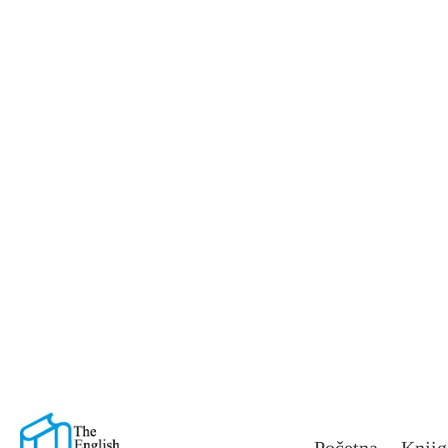
Besplatna isporuka za porudžbine preko 3000 dinara
Početna
Knjig
The English Book
>
Proizvodi
>
Gift
>
Papirna ga