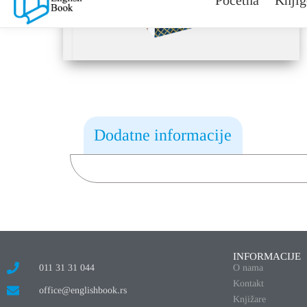
Dodatne informacije
INFORMACIJE
011 31 31 044
O nama
Kontakt
office@englishbook.rs
Knjižare