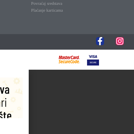
Povraćaj sredstava
Plaćanje karticama