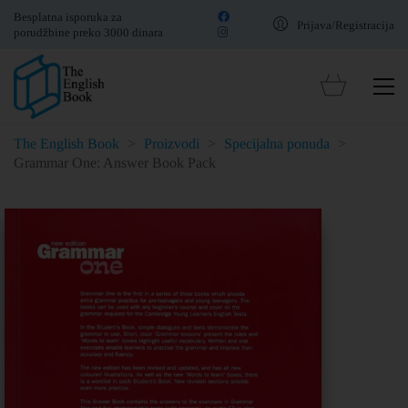
Besplatna isporuka za
Prijava/Registracija
porudžbine preko 3000 dinara
The English Book
>
Proizvodi
>
Specijalna ponuda
>
Grammar One: Answer Book Pack