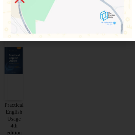
Povezani proizvodi
Practical
English
Usage
4th
edition