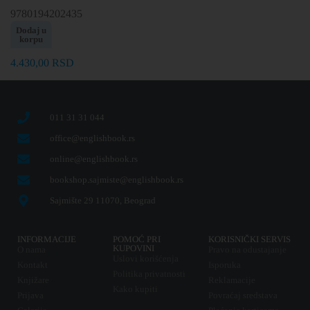
9780194202435
Dodaj u
korpu
4.430,00
RSD
011 31 31 044
office@englishbook.rs
online@englishbook.rs
bookshop.sajmiste@englishbook.rs
Sajmište 29 11070, Beograd
INFORMACIJE
POMOĆ PRI
KORISNIČKI SERVIS
KUPOVINI
O nama
Pravo na odustajanje
Uslovi korišćenja
Kontakt
Isporuka
Politika privatnosti
Knjižare
Reklamacije
Kako kupiti
Prijava
Povraćaj sredstava