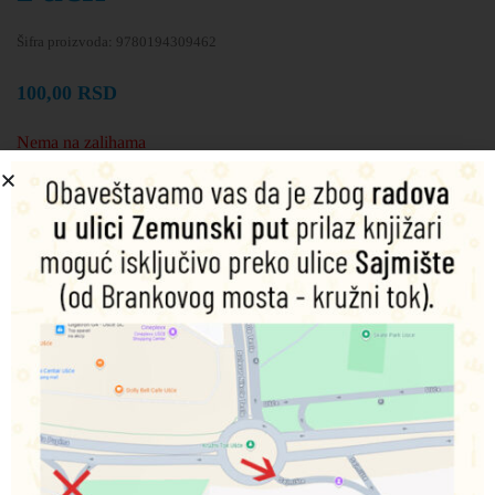
Šifra proizvoda:
9780194309462
100,00
RSD
Nema na zalihama
Obavesti me o dostupnosti proizvoda
Podeli na društvenim mrežama
Opis
Dodatne informacije
A gentle introduction to grammar for children, which
presents grammar in familiar everyday situations.