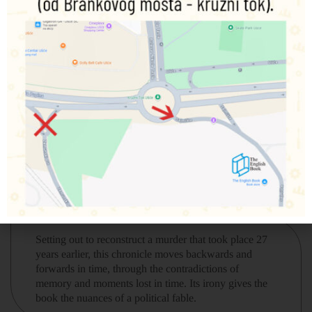
Šifra proizvoda:
9780241968628
1.683,00
RSD
Nema na zalihama
Obavesti me o dostupnosti proizvoda
Podeli na društvenim mrežama
Opis
Dodatne informacije
Setting out to reconstruct a murder that took place 27
years earlier, this chronicle moves backwards and
forwards in time, through the contradictions of
memory and moments lost in time. Its irony gives the
book the nuances of a political fable.