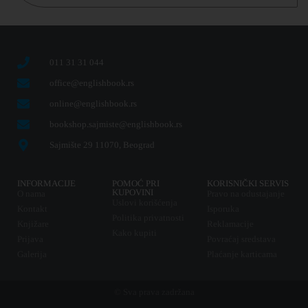
011 31 31 044
office@englishbook.rs
online@englishbook.rs
bookshop.sajmiste@englishbook.rs
Sajmište 29 11070, Beograd
INFORMACIJE
POMOĆ PRI
KORISNIČKI SERVIS
KUPOVINI
O nama
Pravo na odustajanje
Uslovi korišćenja
Kontakt
Isporuka
Politika privatnosti
Knjižare
Reklamacije
Kako kupiti
Prijava
Povraćaj sredstava
Galerija
Plaćanje karticama
© Sva prava zadržana